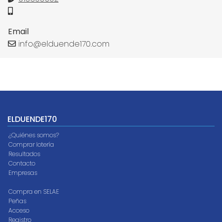
Email
info@elduende170.com
ELDUENDE170
¿Quiénes somos?
Comprar lotería
Resultados
Contacto
Empresas
Compra en SELAE
Peñas
Acceso
Registro