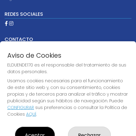
REDES SOCIALES
CONTACTO
ADMINISTRACION DE LOTERIAS Nº170-MADRID - Receptor
Oficial 97205
Aviso de Cookies
915530032
ELDUENDE170 es el responsable del tratamiento de sus
info@elduende170.com
datos personales.
AVDA. REINA VICTORIA, 52
Usamos cookies necesarias para el funcionamiento
Madrid, 28003
(Madrid) España
de este sitio web y, con su consentimiento, cookies
propias y de terceros para analizar el tráfico y mostrar
publicidad según sus hábitos de navegación. Puede
LEGAL
CONFIGURAR
sus preferencias o consultar la Política de
Aviso Legal
Cookies
AQUÍ
.
Política de Privacidad
Política de Cookies
Condiciones de Compra
Aceptar
Rechazar