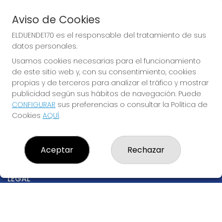
Acceso
Registro
Aviso de Cookies
REDES SOCIALES
ELDUENDE170 es el responsable del tratamiento de sus
datos personales.
Usamos cookies necesarias para el funcionamiento
de este sitio web y, con su consentimiento, cookies
CONTACTO
propias y de terceros para analizar el tráfico y mostrar
ADMINISTRACION DE LOTERIAS Nº170-MADRID - Receptor
publicidad según sus hábitos de navegación. Puede
Oficial 97205
CONFIGURAR
sus preferencias o consultar la Política de
915530032
Cookies
AQUÍ
.
info@elduende170.com
AVDA. REINA VICTORIA, 52
Madrid, 28003
Aceptar
Rechazar
(Madrid) España
LEGAL
Aviso Legal
Política de Privacidad
Política de Cookies