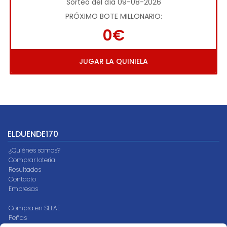
Sorteo del día 09-08-2026
PRÓXIMO BOTE MILLONARIO:
0€
JUGAR LA QUINIELA
ELDUENDE170
¿Quiénes somos?
Comprar lotería
Resultados
Contacto
Empresas
Compra en SELAE
Peñas