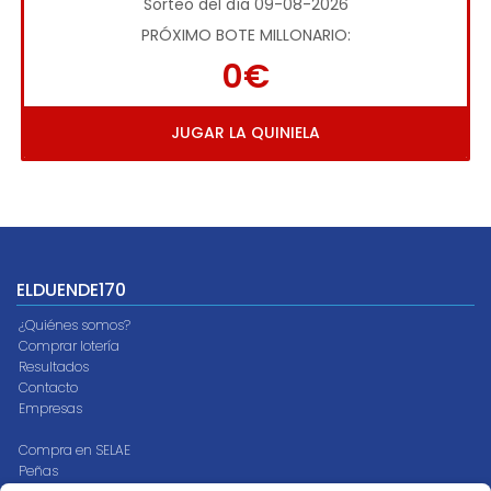
Sorteo del día 09-08-2026
PRÓXIMO BOTE MILLONARIO:
0€
JUGAR LA QUINIELA
ELDUENDE170
¿Quiénes somos?
Comprar lotería
Resultados
Contacto
Empresas
Compra en SELAE
Peñas