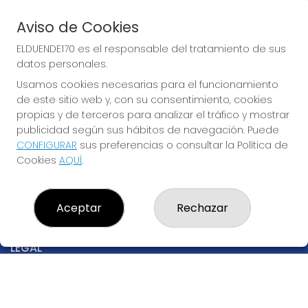
Acceso
Registro
Aviso de Cookies
REDES SOCIALES
ELDUENDE170 es el responsable del tratamiento de sus
datos personales.
Usamos cookies necesarias para el funcionamiento
de este sitio web y, con su consentimiento, cookies
CONTACTO
propias y de terceros para analizar el tráfico y mostrar
ADMINISTRACION DE LOTERIAS Nº170-MADRID - Receptor
publicidad según sus hábitos de navegación. Puede
Oficial 97205
CONFIGURAR
sus preferencias o consultar la Política de
915530032
Cookies
AQUÍ
.
info@elduende170.com
AVDA. REINA VICTORIA, 52
Madrid, 28003
Aceptar
Rechazar
(Madrid) España
LEGAL
Aviso Legal
Política de Privacidad
Política de Cookies