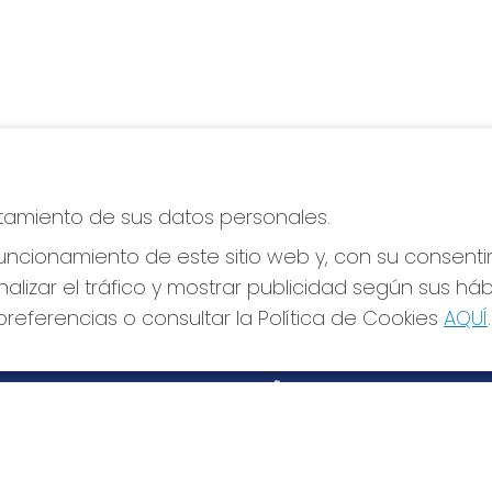
atamiento de sus datos personales.
ncionamiento de este sitio web y, con su consenti
alizar el tráfico y mostrar publicidad según sus há
S SOCIALES
CONTACTO
referencias o consultar la Política de Cookies
AQUÍ
.
ADMINISTRACION DE LOTERIA
Nº170-MADRID - Receptor Ofi
97205
915530032
info@elduende170.com
AVDA. REINA VICTORIA, 52
Madrid, 28003
(Madrid) España