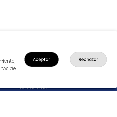
Aceptar
Rechazar
miento,
bitos de
LEGAL
S
Aviso Legal
cial
Política de Privacidad
Política de Cookies
Condiciones de Compra
Tienda de Lotería Nacional
Pago aceptado con tarjeta
Juego responsable. Solo mayores de