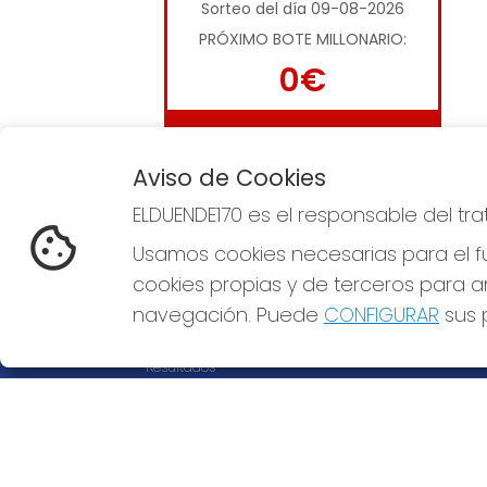
Sorteo del día 09-08-2026
PRÓXIMO BOTE MILLONARIO:
0€
JUGAR LA QUINIELA
Aviso de Cookies
ELDUENDE170 es el responsable del tr
Usamos cookies necesarias para el fu
cookies propias y de terceros para an
ELDUENDE170
REDE
navegación. Puede
CONFIGURAR
sus p
¿Quiénes somos?
Comprar lotería
Resultados
Contacto
Empresas
Compra en SELAE
Peñas