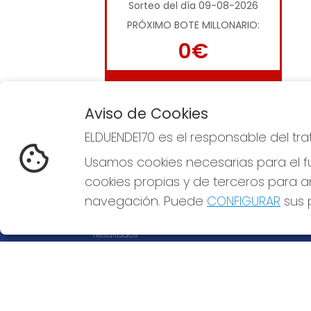
Sorteo del día 09-08-2026
PRÓXIMO BOTE MILLONARIO:
0€
JUGAR LA QUINIELA
Aviso de Cookies
ELDUENDE170 es el responsable del tr
Usamos cookies necesarias para el fu
cookies propias y de terceros para an
ELDUENDE170
REDE
navegación. Puede
CONFIGURAR
sus p
¿Quiénes somos?
Comprar lotería
Resultados
Contacto
Empresas
Compra en SELAE
Peñas