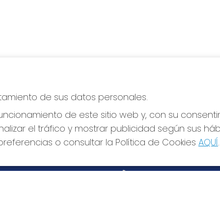
atamiento de sus datos personales.
ncionamiento de este sitio web y, con su consenti
alizar el tráfico y mostrar publicidad según sus há
S SOCIALES
CONTACTO
referencias o consultar la Política de Cookies
AQUÍ
.
ADMINISTRACION DE LOTERIA
Nº170-MADRID - Receptor Ofi
97205
915530032
info@elduende170.com
AVDA. REINA VICTORIA, 52
Madrid, 28003
(Madrid) España