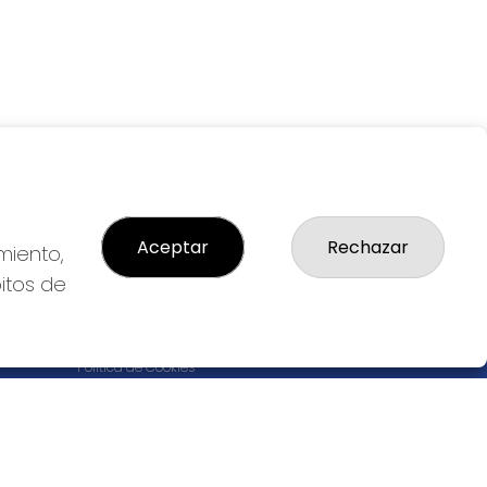
Aceptar
Rechazar
miento,
bitos de
LEGAL
S
Aviso Legal
cial
Política de Privacidad
Política de Cookies
Condiciones de Compra
Tienda de Lotería Nacional
Pago aceptado con tarjeta
Juego responsable. Solo mayores de