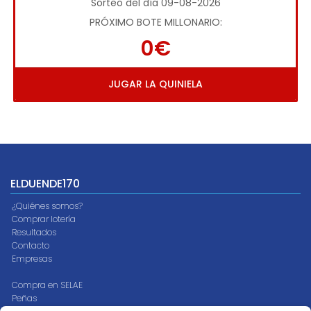
Sorteo del día 09-08-2026
PRÓXIMO BOTE MILLONARIO:
0€
JUGAR LA QUINIELA
ELDUENDE170
¿Quiénes somos?
Comprar lotería
Resultados
Contacto
Empresas
Compra en SELAE
Peñas