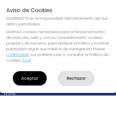
Acceso
Registro
Aviso de Cookies
REDES SOCIALES
ELDUENDE170 es el responsable del tratamiento de sus
datos personales.
Usamos cookies necesarias para el funcionamiento
de este sitio web y, con su consentimiento, cookies
CONTACTO
propias y de terceros para analizar el tráfico y mostrar
ADMINISTRACION DE LOTERIAS Nº170-MADRID - Receptor
publicidad según sus hábitos de navegación. Puede
Oficial 97205
CONFIGURAR
sus preferencias o consultar la Política de
915530032
Cookies
AQUÍ
.
info@elduende170.com
AVDA. REINA VICTORIA, 52
Madrid, 28003
Aceptar
Rechazar
(Madrid) España
LEGAL
Aviso Legal
Política de Privacidad
Política de Cookies