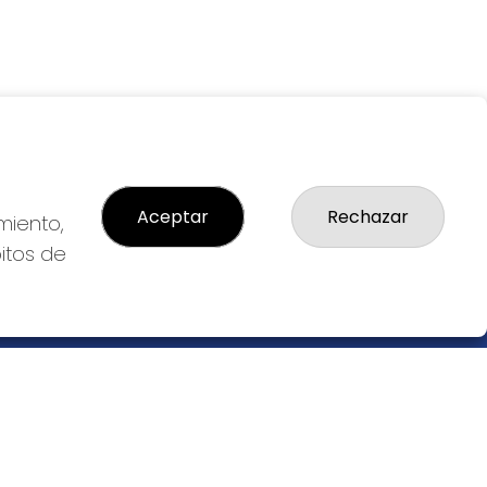
Aceptar
Rechazar
miento,
bitos de
LEGAL
S
Aviso Legal
cial
Política de Privacidad
Política de Cookies
Condiciones de Compra
Tienda de Lotería Nacional
Pago aceptado con tarjeta
Juego responsable. Solo mayores de
edad.