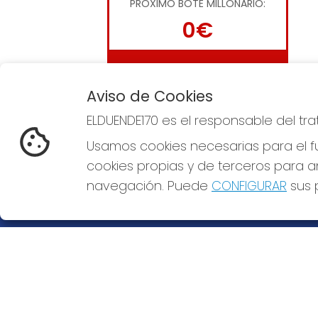
PRÓXIMO BOTE MILLONARIO:
0€
JUGAR LA QUINIELA
Aviso de Cookies
ELDUENDE170 es el responsable del tr
Usamos cookies necesarias para el fu
cookies propias y de terceros para an
ELDUENDE170
REDE
navegación. Puede
CONFIGURAR
sus p
¿Quiénes somos?
Comprar lotería
Resultados
Contacto
Empresas
Compra en SELAE
Peñas
Acceso
Registro