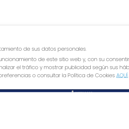
atamiento de sus datos personales.
ncionamiento de este sitio web y, con su consenti
alizar el tráfico y mostrar publicidad según sus há
S SOCIALES
CONTACTO
referencias o consultar la Política de Cookies
AQUÍ
.
ADMINISTRACION DE LOTERIA
Nº170-MADRID - Receptor Ofi
97205
915530032
info@elduende170.com
AVDA. REINA VICTORIA, 52
Madrid, 28003
(Madrid) España